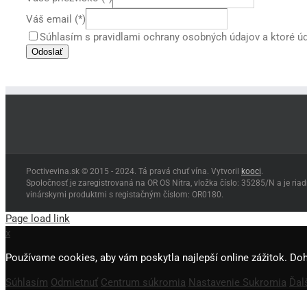
Váš email (*)
Súhlasím s pravidlami ochrany osobných údajov a ktoré ú
Poctivevina.sk © 2015 - 2024. Tá pravá chuť vína. Vytvoril
kooci
.
Spoločnosť je zaregistrovaná na OR OS Nitra, vložka číslo: 35285/N a je ri
vinárskymi produktmi s registačným číslom: OR0180.
Page load link
x
Používame cookies, aby vám poskytla najlepší online zážitok. Do
Súhlasím
Odmietnuť
Centrum súkromia
Nastavenie Sukromia
Ďal