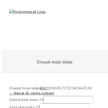
Skip
to
content
Zmazať moje údaje
Zmazať moje údaje
k0c1
2018-05-21T22:34:50+02:00
← Návrat do centra ochrany
Vaše krstné meno (*)
Vaše priezvisko (*)