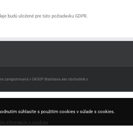
daje budú uložené pre túto požiadavku GDPR.
adne zaregistrovaná v ÚKSÚP Bratislava ako obchodník s
hodnutím súhlasíte s použitím cookies v súlade s cookies.
šie informácie o cookies