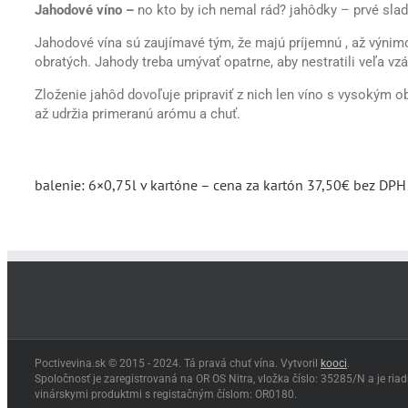
Jahodové víno –
no kto by ich nemal rád? jahôdky – prvé slad
Jahodové vína sú zaujímavé tým, že majú príjemnú , až výnimo
obratých. Jahody treba umývať opatrne, aby nestratili veľa vzá
Zloženie jahôd dovoľuje pripraviť z nich len víno s vysokým 
až udržia primeranú arómu a chuť.
balenie: 6×0,75l v kartóne – cena za kartón 37,50€ bez DP
Poctivevina.sk © 2015 - 2024. Tá pravá chuť vína. Vytvoril
kooci
.
Spoločnosť je zaregistrovaná na OR OS Nitra, vložka číslo: 35285/N a je ri
vinárskymi produktmi s registačným číslom: OR0180.