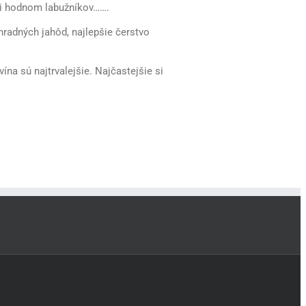
oji hodnom labužníkov…….
hradných jahôd, najlepšie čerstvo
na sú najtrvalejšie. Najčastejšie si