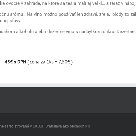
ké ovocie v záhrade, na ktoré sa tešia malí aj veľkí… a teraz v náp
čnú arómu . Na víno možno používať len zdravé, zrelé, plody zo zá
cnej šťavy.
obsahom alkoholu alebo dezertné víno s nadbytkom cukru. Dezertné ví
H –
45€ s DPH
( cena za 1ks = 7,50€ )
adne zaregistrovaná v ÚKSÚP Bratislava ako obchodník s