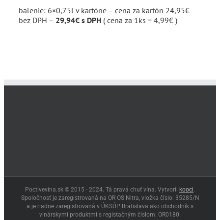
balenie: 6×0,75l v kartóne – cena za kartón 24,95€
bez DPH –
29,94€ s DPH
( cena za 1ks = 4,99€ )
Poctivevina.sk © 2015 - 2024. Tá pravá chuť vína. Vytvoril
kooci
.
Spoločnosť je zaregistrovaná na OR OS Nitra, vložka číslo: 35285/N
a je riadne zaregistrovaná v ÚKSÚP Bratislava ako obchodník s
vinárskymi produktmi s registačným číslom: OR0180.